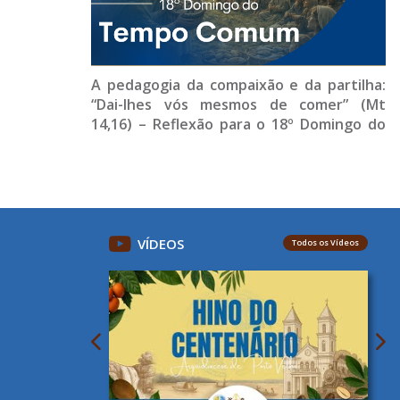
A pedagogia da compaixão e da partilha:
“Dai-lhes vós mesmos de comer” (Mt
14,16) – Reflexão para o 18º Domingo do
Tempo Comum (Ano A)
VÍDEOS
Todos os Vídeos