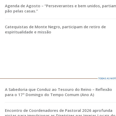
Agenda de Agosto – “Perseverantes e bem unidos, partia
pão pelas casas.”
Catequistas de Monte Negro, participam de retiro de
espiritualidade e missão
TODAS AS NOT
A Sabedoria que Conduz ao Tesouro do Reino – Reflexão
para o 17º Domingo do Tempo Comum (Ano A)
Encontro de Coordenadores de Pastoral 2026 aprofunda
pistas para impulsionar as Diretrizes nas Igrejas Locais do