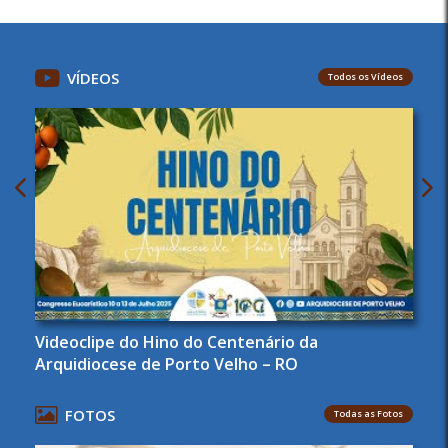
VÍDEOS
Todos os Vídeos
Videoclipe do Hino do Centenário da
Arquidiocese de Porto Velho – RO
FOTOS
Todas as Fotos