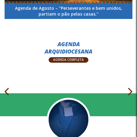
Agenda de Agosto – “Perseverantes e bem unidos,
partiam o pão pelas casas.”
AGENDA
ARQUIDIOCESANA
AGENDA COMPLETA