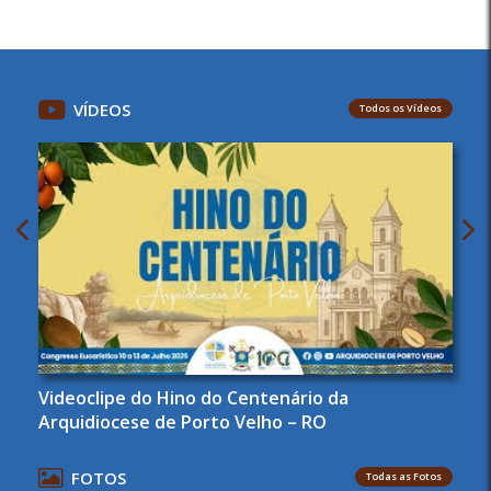
VÍDEOS
Todos os Vídeos
Lançamento Do Hino Oficial Do Centenário Da
Igreja De Porto Velho – RO
FOTOS
Todas as Fotos