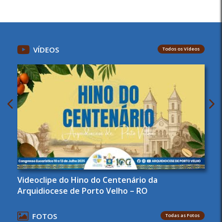
VÍDEOS
Todos os Vídeos
Videoclipe do Hino do Centenário da
Arquidiocese de Porto Velho – RO
FOTOS
Todas as Fotos