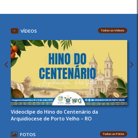
VÍDEOS
Todos os Vídeos
Videoclipe do Hino do Centenário da
Arquidiocese de Porto Velho – RO
FOTOS
Todas as Fotos