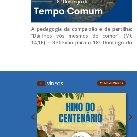
A pedagogia da compaixão e da partilha:
“Dai-lhes vós mesmos de comer” (Mt
14,16) – Reflexão para o 18º Domingo do
Tempo Comum (Ano A)
VÍDEOS
Todos os Vídeos