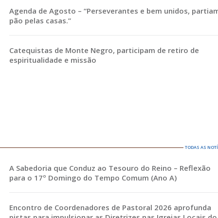
Agenda de Agosto – “Perseverantes e bem unidos, partia
pão pelas casas.”
Catequistas de Monte Negro, participam de retiro de
espiritualidade e missão
TODAS AS NOT
A Sabedoria que Conduz ao Tesouro do Reino – Reflexão
para o 17º Domingo do Tempo Comum (Ano A)
Encontro de Coordenadores de Pastoral 2026 aprofunda
pistas para impulsionar as Diretrizes nas Igrejas Locais do