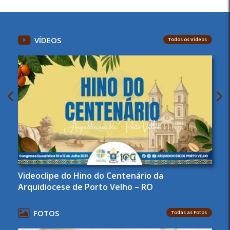
VÍDEOS
Todos os Vídeos
Videoclipe do Hino do Centenário da
Arquidiocese de Porto Velho – RO
FOTOS
Todas as Fotos