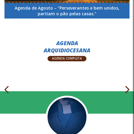
Agenda de Agosto – “Perseverantes e bem unidos,
partiam o pão pelas casas.”
AGENDA
ARQUIDIOCESANA
AGENDA COMPLETA