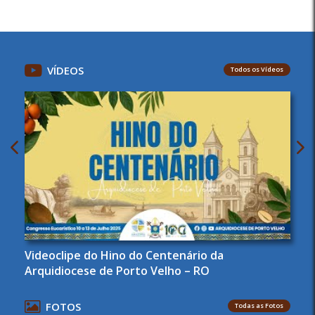
VÍDEOS
Todos os Vídeos
Videoclipe do Hino do Centenário da
Arquidiocese de Porto Velho – RO
FOTOS
Todas as Fotos