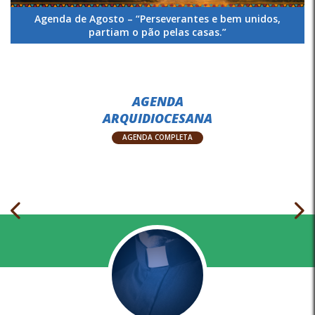
Agenda de Agosto – “Perseverantes e bem unidos,
partiam o pão pelas casas.”
AGENDA
ARQUIDIOCESANA
AGENDA COMPLETA