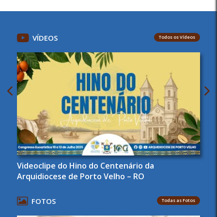
VÍDEOS
Todos os Vídeos
Videoclipe do Hino do Centenário da
Arquidiocese de Porto Velho – RO
FOTOS
Todas as Fotos