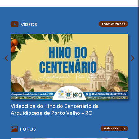
VÍDEOS
Todos os Vídeos
Videoclipe do Hino do Centenário da
Arquidiocese de Porto Velho – RO
FOTOS
Todas as Fotos