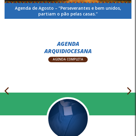
Agenda de Agosto – “Perseverantes e bem unidos,
partiam o pão pelas casas.”
AGENDA
ARQUIDIOCESANA
AGENDA COMPLETA