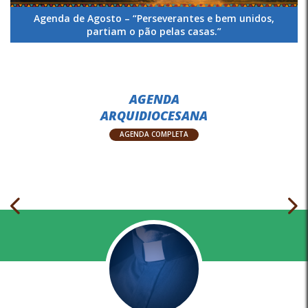
Agenda de Agosto – “Perseverantes e bem unidos,
partiam o pão pelas casas.”
AGENDA
ARQUIDIOCESANA
AGENDA COMPLETA