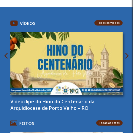
VÍDEOS
Todos os Vídeos
Videoclipe do Hino do Centenário da
Arquidiocese de Porto Velho – RO
FOTOS
Todas as Fotos