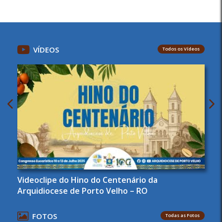
VÍDEOS
Todos os Vídeos
Videoclipe do Hino do Centenário da
Arquidiocese de Porto Velho – RO
FOTOS
Todas as Fotos