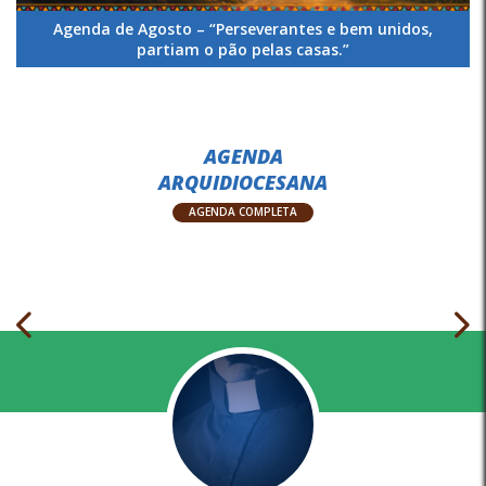
Agenda de Agosto – “Perseverantes e bem unidos,
partiam o pão pelas casas.”
AGENDA
ARQUIDIOCESANA
AGENDA COMPLETA