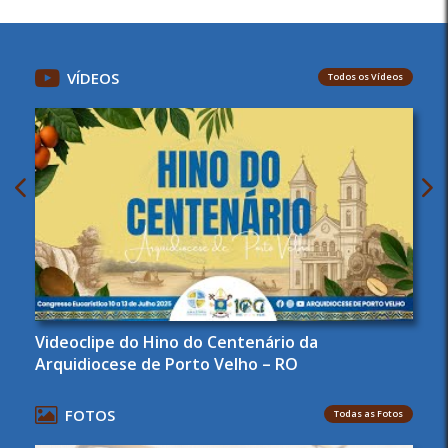
VÍDEOS
Todos os Vídeos
Videoclipe do Hino do Centenário da
Arquidiocese de Porto Velho – RO
FOTOS
Todas as Fotos