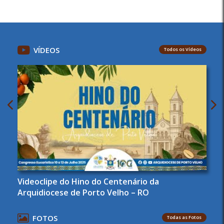
VÍDEOS
Todos os Vídeos
Videoclipe do Hino do Centenário da
Arquidiocese de Porto Velho – RO
FOTOS
Todas as Fotos