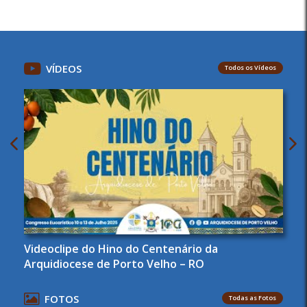
VÍDEOS
Todos os Vídeos
Videoclipe do Hino do Centenário da
Arquidiocese de Porto Velho – RO
FOTOS
Todas as Fotos