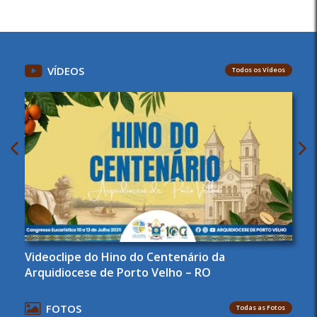
VÍDEOS
Todos os Vídeos
Videoclipe do Hino do Centenário da
Arquidiocese de Porto Velho – RO
FOTOS
Todas as Fotos