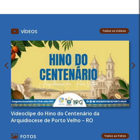
VÍDEOS
Todos os Vídeos
Videoclipe do Hino do Centenário da
Arquidiocese de Porto Velho – RO
FOTOS
Todas as Fotos