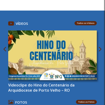
VÍDEOS
Todos os Vídeos
Videoclipe do Hino do Centenário da
Arquidiocese de Porto Velho – RO
FOTOS
Todas as Fotos