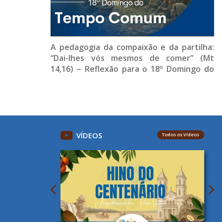
A pedagogia da compaixão e da partilha:
“Dai-lhes vós mesmos de comer” (Mt
14,16) – Reflexão para o 18º Domingo do
Tempo Comum (Ano A)
VÍDEOS
Todos os Vídeos