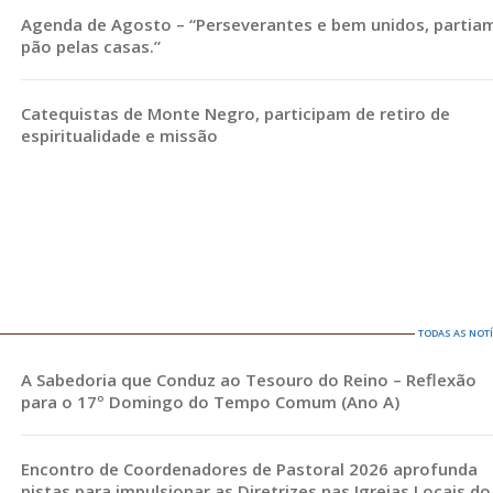
Agenda de Agosto – “Perseverantes e bem unidos, partia
pão pelas casas.”
Catequistas de Monte Negro, participam de retiro de
espiritualidade e missão
TODAS AS NOT
A Sabedoria que Conduz ao Tesouro do Reino – Reflexão
para o 17º Domingo do Tempo Comum (Ano A)
Encontro de Coordenadores de Pastoral 2026 aprofunda
pistas para impulsionar as Diretrizes nas Igrejas Locais do