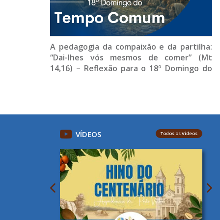
A pedagogia da compaixão e da partilha:
“Dai-lhes vós mesmos de comer” (Mt
14,16) – Reflexão para o 18º Domingo do
Tempo Comum (Ano A)
VÍDEOS
Todos os Vídeos