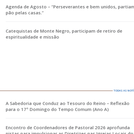
Agenda de Agosto – “Perseverantes e bem unidos, partia
pão pelas casas.”
Catequistas de Monte Negro, participam de retiro de
espiritualidade e missão
TODAS AS NOT
A Sabedoria que Conduz ao Tesouro do Reino – Reflexão
para o 17º Domingo do Tempo Comum (Ano A)
Encontro de Coordenadores de Pastoral 2026 aprofunda
pistas para impulsionar as Diretrizes nas Igrejas Locais do