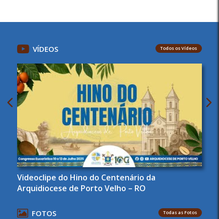
VÍDEOS
Todos os Vídeos
Videoclipe do Hino do Centenário da
Arquidiocese de Porto Velho – RO
FOTOS
Todas as Fotos