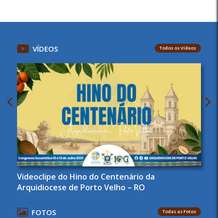
VÍDEOS
Todos os Vídeos
Videoclipe do Hino do Centenário da
Arquidiocese de Porto Velho – RO
FOTOS
Todas as Fotos