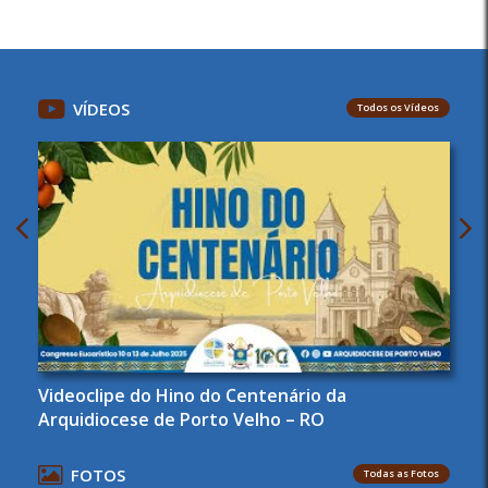
VÍDEOS
Todos os Vídeos
Videoclipe do Hino do Centenário da
Arquidiocese de Porto Velho – RO
FOTOS
Todas as Fotos