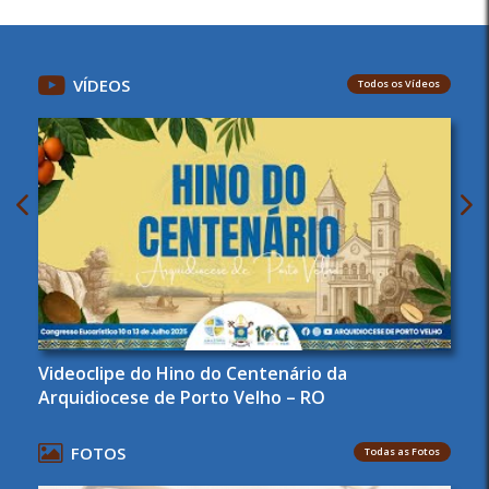
VÍDEOS
Todos os Vídeos
Videoclipe do Hino do Centenário da
Arquidiocese de Porto Velho – RO
FOTOS
Todas as Fotos