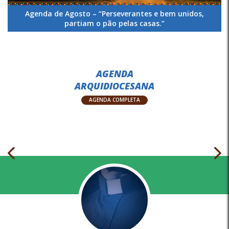
Agenda de Agosto – “Perseverantes e bem unidos,
partiam o pão pelas casas.”
AGENDA
ARQUIDIOCESANA
AGENDA COMPLETA