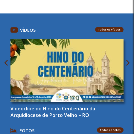
VÍDEOS
Todos os Vídeos
Videoclipe do Hino do Centenário da
Arquidiocese de Porto Velho – RO
FOTOS
Todas as Fotos