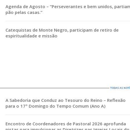
Agenda de Agosto – “Perseverantes e bem unidos, partia
pão pelas casas.”
Catequistas de Monte Negro, participam de retiro de
espiritualidade e missão
TODAS AS NOT
A Sabedoria que Conduz ao Tesouro do Reino – Reflexão
para o 17º Domingo do Tempo Comum (Ano A)
Encontro de Coordenadores de Pastoral 2026 aprofunda
pistas para impulsionar as Diretrizes nas Igrejas Locais do