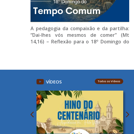
A pedagogia da compaixão e da partilha:
“Dai-lhes vós mesmos de comer” (Mt
14,16) – Reflexão para o 18º Domingo do
Tempo Comum (Ano A)
VÍDEOS
Todos os Vídeos