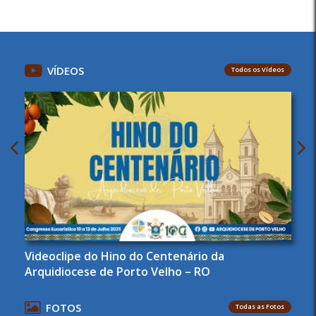
VÍDEOS
Todos os Vídeos
Videoclipe do Hino do Centenário da
Arquidiocese de Porto Velho – RO
FOTOS
Todas as Fotos