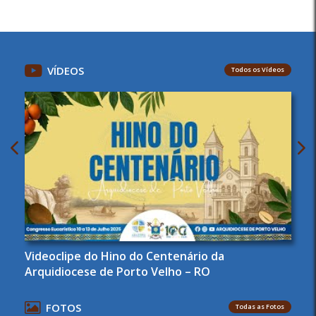
VÍDEOS
Todos os Vídeos
Videoclipe do Hino do Centenário da
Arquidiocese de Porto Velho – RO
FOTOS
Todas as Fotos