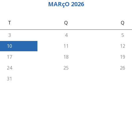
MARçO 2026
T
Q
Q
3
4
5
10
11
12
17
18
19
24
25
26
31