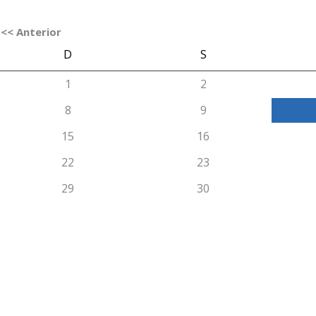
<< Anterior
D
S
1
2
8
9
15
16
22
23
29
30