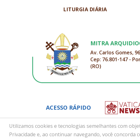
LITURGIA DIÁRIA
MITRA ARQUIDI
Av. Carlos Gomes, 9
Cep: 76.801-147 - Po
(RO)
ACESSO RÁPIDO
Utilizamos cookies e tecnologias semelhantes com objet
Privacidade e, ao continuar navegando, você concorda 
Copyright © 2026 - Arquidiocese de Porto Velho (RO)