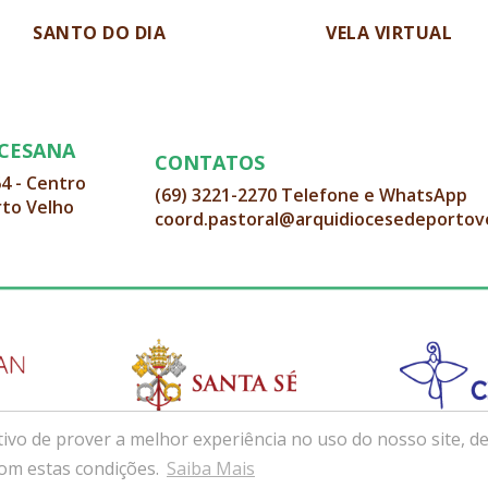
SANTO DO DIA
VELA VIRTUAL
OCESANA
CONTATOS
64 - Centro
(69) 3221-2270 Telefone e WhatsApp
rto Velho
coord.pastoral@arquidiocesedeportov
ivo de prover a melhor experiência no uso do nosso site, de
com estas condições.
Saiba Mais