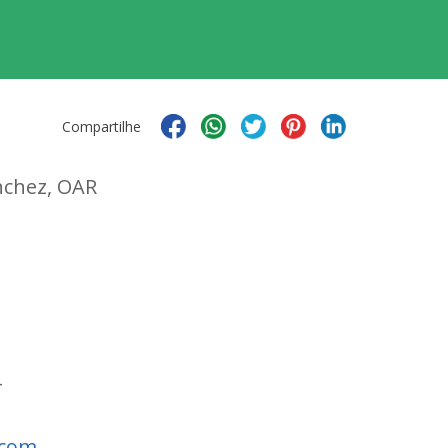
Compartilhe
nchez, OAR
4
.com