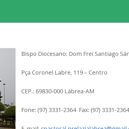
Bispo Diocesano: Dom Frei Santiago Sá
Pça Coronel Labre, 119 – Centro
CEP.: 69830-000 Lábrea-AM
Fone: (97) 3331-2364 Fax: (97) 3331-236
E-mail:
cpastoral.prelazialabrea@gmail