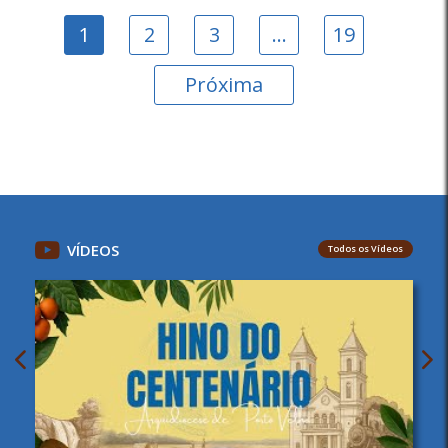
1
2
3
…
19
Próxima
VÍDEOS
Todos os Vídeos