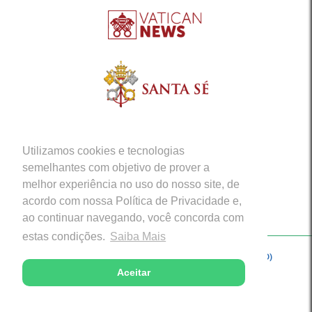
Utilizamos cookies e tecnologias
semelhantes com objetivo de prover a
melhor experiência no uso do nosso site, de
acordo com nossa Política de Privacidade e,
ao continuar navegando, você concorda com
estas condições.
Saiba Mais
Copyright © 2026 - Arquidiocese de Porto Velho (RO)
Aceitar
Desenvolvido com excelência por