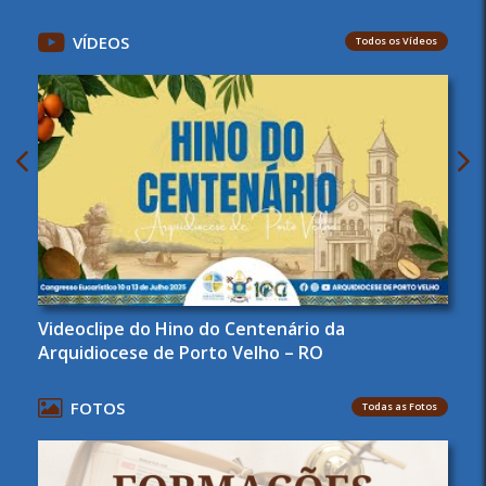
VÍDEOS
Todos os Vídeos
Videoclipe do Hino do Centenário da
Arquidiocese de Porto Velho – RO
FOTOS
Todas as Fotos