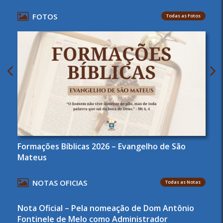
FOTOS
Todas as Fotos
Formações Bíblicas 2026 – Evangelho de São
Mateus
NOTAS OFICIAS
Todas as Notas
Nota Oficial – Pela nomeação de Dom Antônio
Fontinele de Melo como Administrador