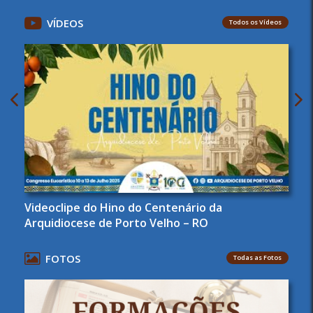
VÍDEOS
Todos os Vídeos
Videoclipe do Hino do Centenário da
Arquidiocese de Porto Velho – RO
FOTOS
Todas as Fotos