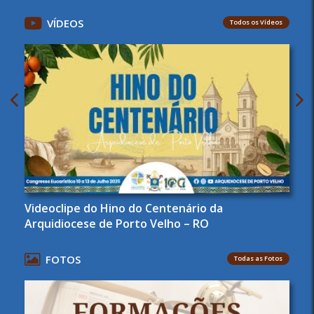
VÍDEOS
Todos os Vídeos
Videoclipe do Hino do Centenário da
Arquidiocese de Porto Velho – RO
FOTOS
Todas as Fotos