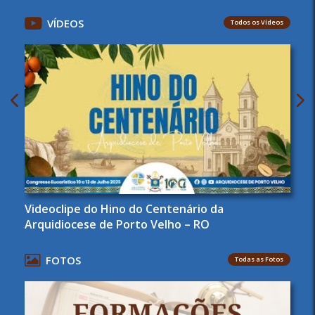
VÍDEOS
Todos os Vídeos
Videoclipe do Hino do Centenário da
Arquidiocese de Porto Velho – RO
FOTOS
Todas as Fotos