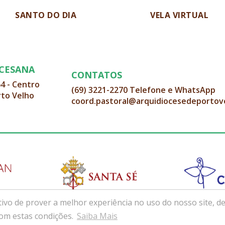
SANTO DO DIA
VELA VIRTUAL
OCESANA
CONTATOS
64 - Centro
(69) 3221-2270 Telefone e WhatsApp
rto Velho
coord.pastoral@arquidiocesedeportov
ivo de prover a melhor experiência no uso do nosso site, de
com estas condições.
Saiba Mais