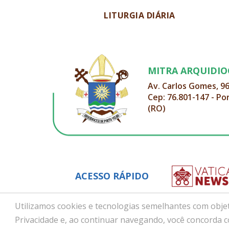
LITURGIA DIÁRIA
MITRA ARQUIDI
Av. Carlos Gomes, 9
Cep: 76.801-147 - Po
(RO)
ACESSO RÁPIDO
Utilizamos cookies e tecnologias semelhantes com objet
Privacidade e, ao continuar navegando, você concorda 
Copyright © 2026 - Arquidiocese de Porto Velho (RO)