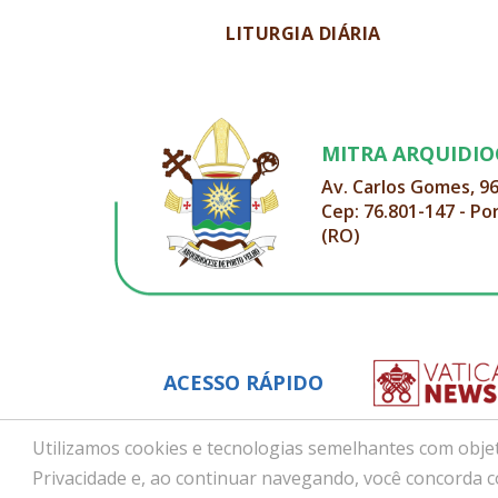
LITURGIA DIÁRIA
MITRA ARQUIDI
Av. Carlos Gomes, 9
Cep: 76.801-147 - Po
(RO)
ACESSO RÁPIDO
Utilizamos cookies e tecnologias semelhantes com objet
Privacidade e, ao continuar navegando, você concorda 
Copyright © 2026 - Arquidiocese de Porto Velho (RO)