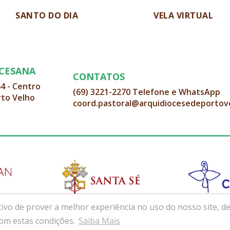
SANTO DO DIA
VELA VIRTUAL
OCESANA
CONTATOS
64 - Centro
(69) 3221-2270 Telefone e WhatsApp
rto Velho
coord.pastoral@arquidiocesedeportov
ivo de prover a melhor experiência no uso do nosso site, de
com estas condições.
Saiba Mais