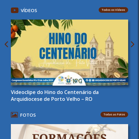
VÍDEOS
Todos os Vídeos
Videoclipe do Hino do Centenário da
Arquidiocese de Porto Velho – RO
FOTOS
Todas as Fotos