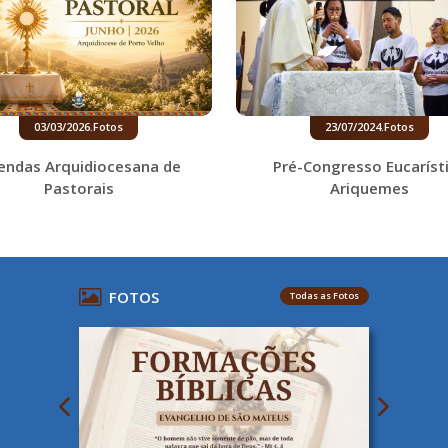
03/03/2026
.
Fotos
23/07/2024
.
Fotos
endas Arquidiocesana de
Pré-Congresso Eucaríst
Pastorais
Ariquemes
FOTOS
Todas as Fotos