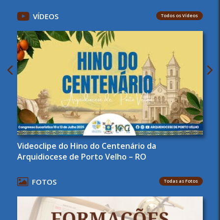
VÍDEOS
Todos os Vídeos
Videoclipe do Hino do Centenário da
Arquidiocese de Porto Velho – RO
FOTOS
Todas as Fotos