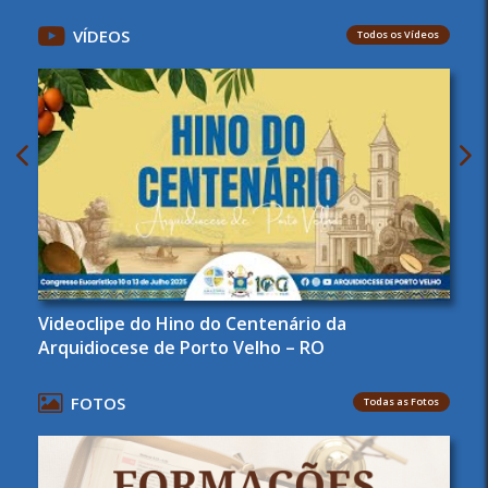
VÍDEOS
Todos os Vídeos
Videoclipe do Hino do Centenário da
Arquidiocese de Porto Velho – RO
FOTOS
Todas as Fotos