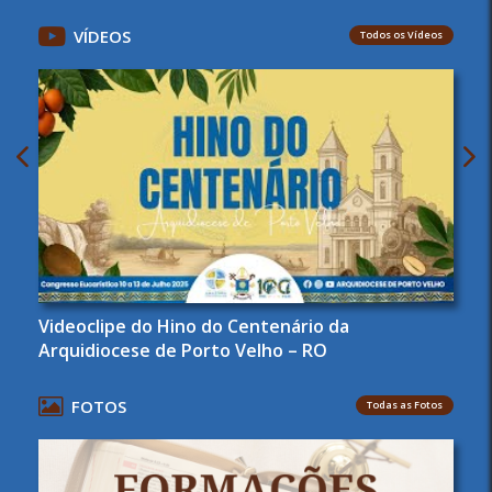
VÍDEOS
Todos os Vídeos
Videoclipe do Hino do Centenário da
Arquidiocese de Porto Velho – RO
FOTOS
Todas as Fotos