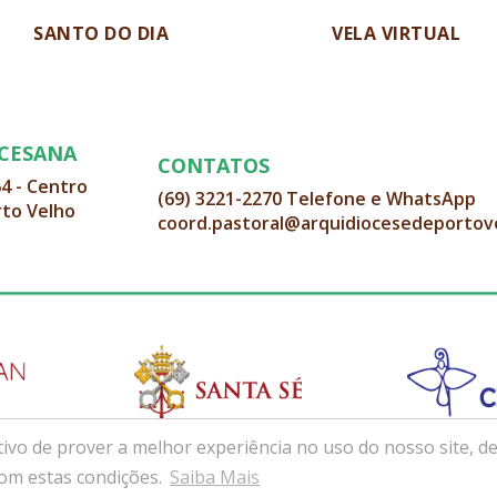
SANTO DO DIA
VELA VIRTUAL
OCESANA
CONTATOS
64 - Centro
(69) 3221-2270 Telefone e WhatsApp
rto Velho
coord.pastoral@arquidiocesedeportov
ivo de prover a melhor experiência no uso do nosso site, de
com estas condições.
Saiba Mais