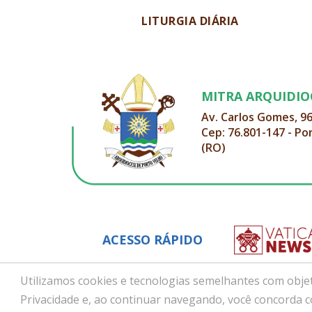
LITURGIA DIÁRIA
MITRA ARQUIDI
Av. Carlos Gomes, 9
Cep: 76.801-147 - Po
(RO)
ACESSO RÁPIDO
Utilizamos cookies e tecnologias semelhantes com objet
Privacidade e, ao continuar navegando, você concorda 
Copyright © 2026 - Arquidiocese de Porto Velho (RO)