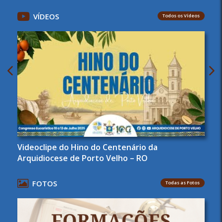
VÍDEOS
Todos os Vídeos
Videoclipe do Hino do Centenário da
Arquidiocese de Porto Velho – RO
FOTOS
Todas as Fotos