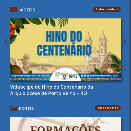
VÍDEOS
Todos os Vídeos
Videoclipe do Hino do Centenário da
Arquidiocese de Porto Velho – RO
FOTOS
Todas as Fotos