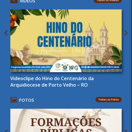
VÍDEOS
Todos os Vídeos
Videoclipe do Hino do Centenário da
Arquidiocese de Porto Velho – RO
FOTOS
Todas as Fotos