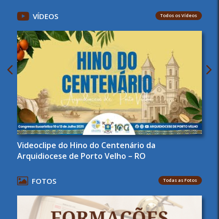
VÍDEOS
Todos os Vídeos
Videoclipe do Hino do Centenário da
Arquidiocese de Porto Velho – RO
FOTOS
Todas as Fotos