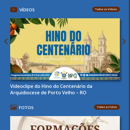
VÍDEOS
Todos os Vídeos
Videoclipe do Hino do Centenário da
Arquidiocese de Porto Velho – RO
FOTOS
Todas as Fotos